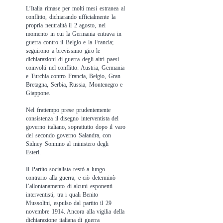
L’Italia rimase per molti mesi estranea al
conflitto, dichiarando ufficialmente la
propria neutralità il 2 agosto, nel
momento in cui la Germania entrava in
guerra contro il Belgio e la Francia;
seguirono a brevissimo giro le
dichiarazioni di guerra degli altri paesi
coinvolti nel conflitto: Austria, Germania
e Turchia contro Francia, Belgio, Gran
Bretagna, Serbia, Russia, Montenegro e
Giappone.
Nel frattempo prese prudentemente
consistenza il disegno interventista del
governo italiano, soprattutto dopo il varo
del secondo governo Salandra, con
Sidney Sonnino al ministero degli
Esteri.
Il Partito socialista restò a lungo
contrario alla guerra, e ciò determinò
l’allontanamento di alcuni esponenti
interventisti, tra i quali Benito
Mussolini, espulso dal partito il 29
novembre 1914. Ancora alla vigilia della
dichiarazione italiana di guerra