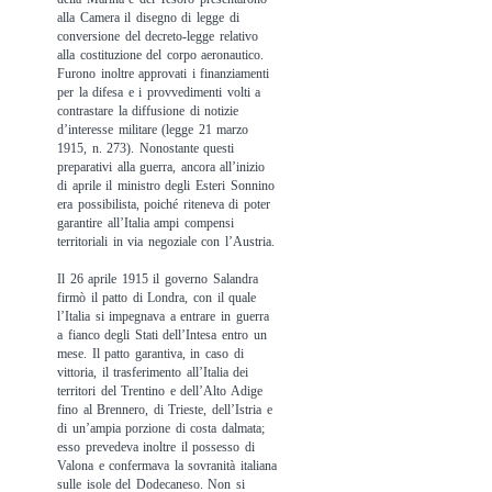
alla Camera il disegno di legge di
conversione del decreto-legge relativo
alla costituzione del corpo aeronautico.
Furono inoltre approvati i finanziamenti
per la difesa e i provvedimenti volti a
contrastare la diffusione di notizie
d’interesse militare (legge 21 marzo
1915, n. 273). Nonostante questi
preparativi alla guerra, ancora all’inizio
di aprile il ministro degli Esteri Sonnino
era possibilista, poiché riteneva di poter
garantire all’Italia ampi compensi
territoriali in via negoziale con l’Austria.
Il 26 aprile 1915 il governo Salandra
firmò il patto di Londra, con il quale
l’Italia si impegnava a entrare in guerra
a fianco degli Stati dell’Intesa entro un
mese. Il patto garantiva, in caso di
vittoria, il trasferimento all’Italia dei
territori del Trentino e dell’Alto Adige
fino al Brennero, di Trieste, dell’Istria e
di un’ampia porzione di costa dalmata;
esso prevedeva inoltre il possesso di
Valona e confermava la sovranità italiana
sulle isole del Dodecaneso. Non si