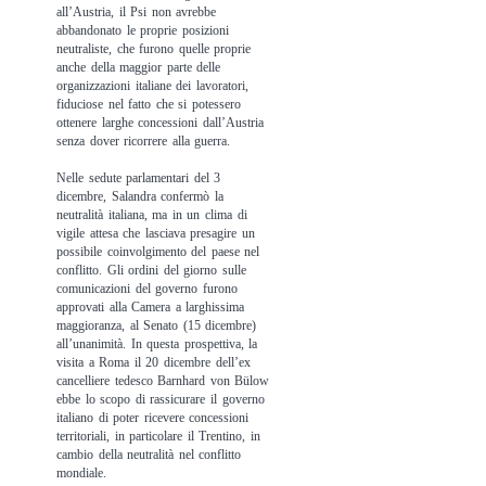
all’Austria, il Psi non avrebbe
abbandonato le proprie posizioni
neutraliste, che furono quelle proprie
anche della maggior parte delle
organizzazioni italiane dei lavoratori,
fiduciose nel fatto che si potessero
ottenere larghe concessioni dall’Austria
senza dover ricorrere alla guerra.
Nelle sedute parlamentari del 3
dicembre, Salandra confermò la
neutralità italiana, ma in un clima di
vigile attesa che lasciava presagire un
possibile coinvolgimento del paese nel
conflitto. Gli ordini del giorno sulle
comunicazioni del governo furono
approvati alla Camera a larghissima
maggioranza, al Senato (15 dicembre)
all’unanimità. In questa prospettiva, la
visita a Roma il 20 dicembre dell’ex
cancelliere tedesco Barnhard von Bülow
ebbe lo scopo di rassicurare il governo
italiano di poter ricevere concessioni
territoriali, in particolare il Trentino, in
cambio della neutralità nel conflitto
mondiale.