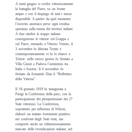
A metà giugno si svolse vittoriosamente
la battaglia del Piave, su un fronte
ampio e con il dispiego di tutti i mezzi
disponibili. A partire da quel momento
l’esercito austriaco perse ogni residua
speranza sulla tenuta dei territori italiani.
A fine ottobre le truppe italiane
conseguirono le vittorie sul Grappa e
sul Piave, entrando a Vittorio Veneto; il
3 novembre fu liberata Trento e
contemporaneamente vi fu lo sbarco a
Trieste: nello stesso giorno fu firmato a
Villa Giusti a Padova l’armistizio tra
Italia e Austria. Il 4 novembre fu
firmato da Armando Diaz il “Bollettino
della Vittoria”.
Il 18 gennaio 1919 fu inaugurata a
Parigi la Conferenza della pace, con la
partecipazione dei plenipotenziari dei 27
Stati vittoriosi. La Conferenza,
soprattutto per influenza di Wilson,
elaborò un trattato fortemente punitivo
nei confronti degli Stati vinti, ma
comportò anche un ridimensionamento
marcato delle rivendicazioni italiane, nel