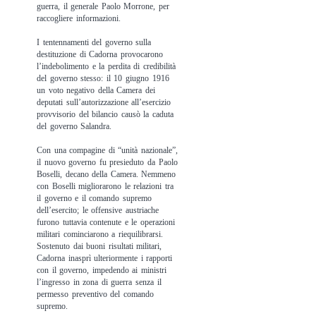
guerra, il generale Paolo Morrone, per
raccogliere informazioni.
I tentennamenti del governo sulla
destituzione di Cadorna provocarono
l’indebolimento e la perdita di credibilità
del governo stesso: il 10 giugno 1916
un voto negativo della Camera dei
deputati sull’autorizzazione all’esercizio
provvisorio del bilancio causò la caduta
del governo Salandra.
Con una compagine di “unità nazionale”,
il nuovo governo fu presieduto da Paolo
Boselli, decano della Camera. Nemmeno
con Boselli migliorarono le relazioni tra
il governo e il comando supremo
dell’esercito; le offensive austriache
furono tuttavia contenute e le operazioni
militari cominciarono a riequilibrarsi.
Sostenuto dai buoni risultati militari,
Cadorna inasprì ulteriormente i rapporti
con il governo, impedendo ai ministri
l’ingresso in zona di guerra senza il
permesso preventivo del comando
supremo.