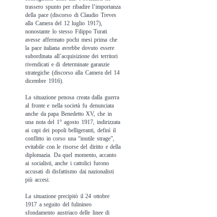
trassero spunto per ribadire l’importanza
della pace (discorso di Claudio Treves
alla Camera del 12 luglio 1917),
nonostante lo stesso Filippo Turati
avesse affermato pochi mesi prima che
la pace italiana avrebbe dovuto essere
subordinata all’acquisizione dei territori
rivendicati e di determinate garanzie
strategiche (discorso alla Camera del 14
dicembre 1916).
La situazione penosa creata dalla guerra
al fronte e nella società fu denunciata
anche da papa Benedetto XV, che in
una nota del 1° agosto 1917, indirizzata
ai capi dei popoli belligeranti, definì il
conflitto in corso una “inutile strage”,
evitabile con le risorse del diritto e della
diplomazia. Da quel momento, accanto
ai socialisti, anche i cattolici furono
accusati di disfattismo dai nazionalisti
più accesi.
La situazione precipitò il 24 ottobre
1917 a seguito del fulmineo
sfondamento austriaco delle linee di