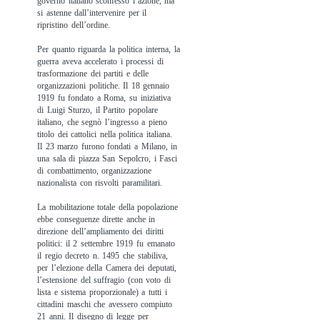
governo italiano sconfessò l’azione, ma
si astenne dall’intervenire per il
ripristino dell’ordine.
Per quanto riguarda la politica interna, la
guerra aveva accelerato i processi di
trasformazione dei partiti e delle
organizzazioni politiche. Il 18 gennaio
1919 fu fondato a Roma, su iniziativa
di Luigi Sturzo, il Partito popolare
italiano, che segnò l’ingresso a pieno
titolo dei cattolici nella politica italiana.
Il 23 marzo furono fondati a Milano, in
una sala di piazza San Sepolcro, i Fasci
di combattimento, organizzazione
nazionalista con risvolti paramilitari.
La mobilitazione totale della popolazione
ebbe conseguenze dirette anche in
direzione dell’ampliamento dei diritti
politici: il 2 settembre 1919 fu emanato
il regio decreto n. 1495 che stabiliva,
per l’elezione della Camera dei deputati,
l’estensione del suffragio (con voto di
lista e sistema proporzionale) a tutti i
cittadini maschi che avessero compiuto
21 anni. Il disegno di legge per