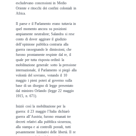
escludevano concessioni in Medio
Oriente e ritocchi dei confini coloniali in
Africa.
Il paese e il Parlamento erano tuttavia in
quel momento ancora su posizioni
ampiamente neutraliste; Salandra si rese
conto di dover aggirare il giudizio
dell’opinione pubblica contraria alla
guerra rassegnando le dimissioni, che
furono prontamente respinte dal re, il
quale per tutta risposta ordinò la
mobilitazione generale: sotto la pressione
internazionale, il Parlamento si piegò alla
volontà del sovrano, votando il 10
maggio i pieni poteri al governo sulla
base di un disegno di legge presentato
dal ministro Orlando (legge 22 maggio
1915, n. 671).
Iniziò così la mobilitazione per la
guerra: il 23 maggio l’Italia dichiarò
guerra all’Austria; furono emanati tre
decreti relativi alla pubblica sicurezza,
alla stampa e ai controlli postali, tutti
pesantemente limitativi delle libertà. Il re