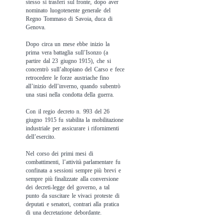
stesso si trasferì sul fronte, dopo aver
nominato luogotenente generale del
Regno Tommaso di Savoia, duca di
Genova.
Dopo circa un mese ebbe inizio la
prima vera battaglia sull’Isonzo (a
partire dal 23 giugno 1915), che si
concentrò sull’altopiano del Carso e fece
retrocedere le forze austriache fino
all’inizio dell’inverno, quando subentrò
una stasi nella condotta della guerra.
Con il regio decreto n. 993 del 26
giugno 1915 fu stabilita la mobilitazione
industriale per assicurare i rifornimenti
dell’esercito.
Nel corso dei primi mesi di
combattimenti, l’attività parlamentare fu
confinata a sessioni sempre più brevi e
sempre più finalizzate alla conversione
dei decreti-legge del governo, a tal
punto da suscitare le vivaci proteste di
deputati e senatori, contrari alla pratica
di una decretazione debordante.