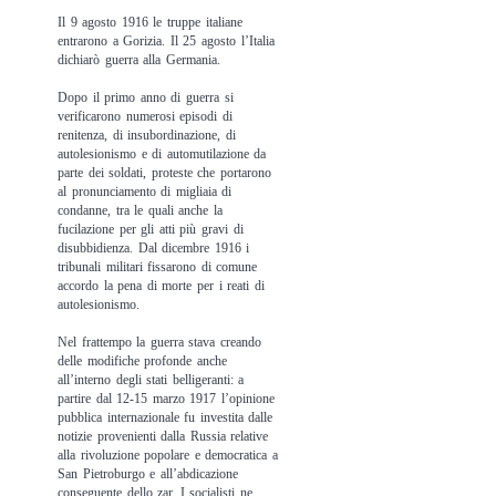
Il 9 agosto 1916 le truppe italiane
entrarono a Gorizia. Il 25 agosto l’Italia
dichiarò guerra alla Germania.
Dopo il primo anno di guerra si
verificarono numerosi episodi di
renitenza, di insubordinazione, di
autolesionismo e di automutilazione da
parte dei soldati, proteste che portarono
al pronunciamento di migliaia di
condanne, tra le quali anche la
fucilazione per gli atti più gravi di
disubbidienza. Dal dicembre 1916 i
tribunali militari fissarono di comune
accordo la pena di morte per i reati di
autolesionismo.
Nel frattempo la guerra stava creando
delle modifiche profonde anche
all’interno degli stati belligeranti: a
partire dal 12-15 marzo 1917 l’opinione
pubblica internazionale fu investita dalle
notizie provenienti dalla Russia relative
alla rivoluzione popolare e democratica a
San Pietroburgo e all’abdicazione
conseguente dello zar. I socialisti ne