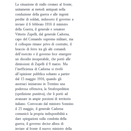
La situazione di stallo creatasi al fronte,
unitamente ai metodi antiquati nella
conduzione della guerra e alle ingenti
perdite di soldati, indussero il governo a
inviare il 6 febbraio 1916 il ministro
della Guerra, il generale e senatore
Vittorio Zupelli, dal generale Cadorna,
capo del Comando supremo militare, ma
il colloquio rimase privo di costrutto; il
braccio di ferro tra gli alti comandi
dell’esercito e il governo fece emergere
un dissidio insuperabile, che portò alle
dimissioni di Zupelli il 9 marzo. Ma
l’inefficienza di Cadorna si rivelò
all’opinione pubblica soltanto a partire
dal 15 maggio 1916, quando gli
austriaci iniziarono in Trentino una
poderosa offensiva, la Strafexpedition
(spedizione punitiva), che li portò ad
avanzare in ampie porzioni di territorio
italiano. Convocato dal ministro Sonnino
il 25 maggio, il generale Cadorna
comunicò la propria indisponibilità a
dare spiegazioni sulla condotta della
guerra; il governo decise allora di
inviare al fronte il nuovo ministro della