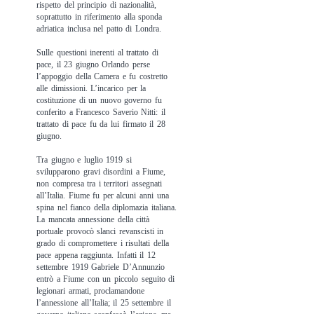
rispetto del principio di nazionalità,
soprattutto in riferimento alla sponda
adriatica inclusa nel patto di Londra.
Sulle questioni inerenti al trattato di
pace, il 23 giugno Orlando perse
l’appoggio della Camera e fu costretto
alle dimissioni. L’incarico per la
costituzione di un nuovo governo fu
conferito a Francesco Saverio Nitti: il
trattato di pace fu da lui firmato il 28
giugno.
Tra giugno e luglio 1919 si
svilupparono gravi disordini a Fiume,
non compresa tra i territori assegnati
all’Italia. Fiume fu per alcuni anni una
spina nel fianco della diplomazia italiana.
La mancata annessione della città
portuale provocò slanci revanscisti in
grado di compromettere i risultati della
pace appena raggiunta. Infatti il 12
settembre 1919 Gabriele D’Annunzio
entrò a Fiume con un piccolo seguito di
legionari armati, proclamandone
l’annessione all’Italia; il 25 settembre il