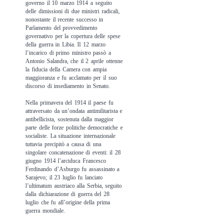
governo il 10 marzo 1914 a seguito
delle dimissioni di due ministri radicali,
nonostante il recente successo in
Parlamento del provvedimento
governativo per la copertura delle spese
della guerra in Libia. Il 12 marzo
l’incarico di primo ministro passò a
Antonio Salandra, che il 2 aprile ottenne
la fiducia della Camera con ampia
maggioranza e fu acclamato per il suo
discorso di insediamento in Senato.
Nella primavera del 1914 il paese fu
attraversato da un’ondata antimilitarista e
antibellicista, sostenuta dalla maggior
parte delle forze politiche democratiche e
socialiste. La situazione internazionale
tuttavia precipitò a causa di una
singolare concatenazione di eventi: il 28
giugno 1914 l’arciduca Francesco
Ferdinando d’Asburgo fu assassinato a
Sarajevo; il 23 luglio fu lanciato
l’ultimatum austriaco alla Serbia, seguito
dalla dichiarazione di guerra del 28
luglio che fu all’origine della prima
guerra mondiale.