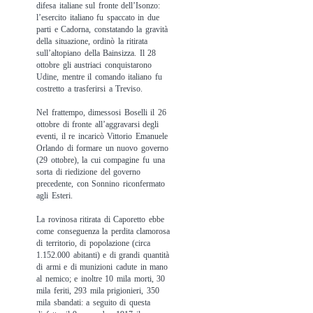
difesa italiane sul fronte dell’Isonzo:
l’esercito italiano fu spaccato in due
parti e Cadorna, constatando la gravità
della situazione, ordinò la ritirata
sull’altopiano della Bainsizza. Il 28
ottobre gli austriaci conquistarono
Udine, mentre il comando italiano fu
costretto a trasferirsi a Treviso.
Nel frattempo, dimessosi Boselli il 26
ottobre di fronte all’aggravarsi degli
eventi, il re incaricò Vittorio Emanuele
Orlando di formare un nuovo governo
(29 ottobre), la cui compagine fu una
sorta di riedizione del governo
precedente, con Sonnino riconfermato
agli Esteri.
La rovinosa ritirata di Caporetto ebbe
come conseguenza la perdita clamorosa
di territorio, di popolazione (circa
1.152.000 abitanti) e di grandi quantità
di armi e di munizioni cadute in mano
al nemico; e inoltre 10 mila morti, 30
mila feriti, 293 mila prigionieri, 350
mila sbandati: a seguito di questa