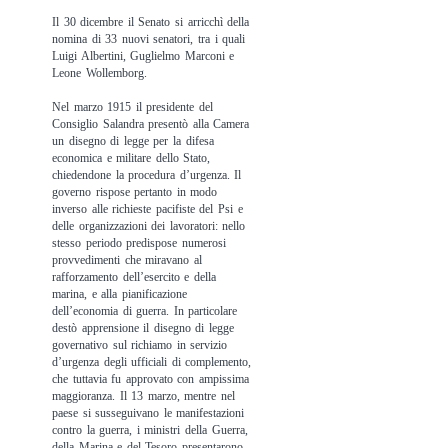
Il 30 dicembre il Senato si arricchì della
nomina di 33 nuovi senatori, tra i quali
Luigi Albertini, Guglielmo Marconi e
Leone Wollemborg.
Nel marzo 1915 il presidente del
Consiglio Salandra presentò alla Camera
un disegno di legge per la difesa
economica e militare dello Stato,
chiedendone la procedura d’urgenza. Il
governo rispose pertanto in modo
inverso alle richieste pacifiste del Psi e
delle organizzazioni dei lavoratori: nello
stesso periodo predispose numerosi
provvedimenti che miravano al
rafforzamento dell’esercito e della
marina, e alla pianificazione
dell’economia di guerra. In particolare
destò apprensione il disegno di legge
governativo sul richiamo in servizio
d’urgenza degli ufficiali di complemento,
che tuttavia fu approvato con ampissima
maggioranza. Il 13 marzo, mentre nel
paese si susseguivano le manifestazioni
contro la guerra, i ministri della Guerra,
della Marina e del Tesoro presentarono