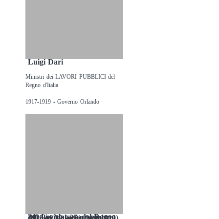
Luigi Dari
Ministri dei LAVORI PUBBLICI del
Regno d'Italia
1917-1919 - Governo Orlando
24° Legislatura del Regno d'Italia (dal 27 novembre 1913 al 29 settembre 1919) (durata : giorni 2131)