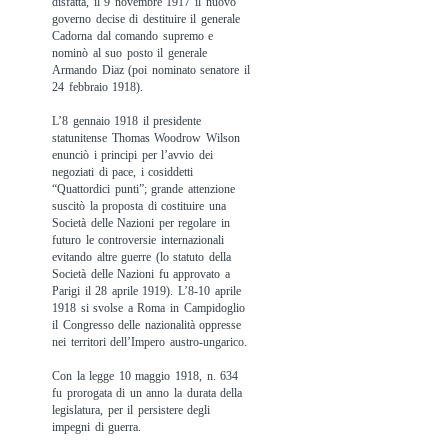
disfatta, il 9 novembre 1917 il nuovo
governo decise di destituire il generale
Cadorna dal comando supremo e
nominò al suo posto il generale
Armando Diaz (poi nominato senatore il
24 febbraio 1918).
L’8 gennaio 1918 il presidente
statunitense Thomas Woodrow Wilson
enunciò i principi per l’avvio dei
negoziati di pace, i cosiddetti
“Quattordici punti”; grande attenzione
suscitò la proposta di costituire una
Società delle Nazioni per regolare in
futuro le controversie internazionali
evitando altre guerre (lo statuto della
Società delle Nazioni fu approvato a
Parigi il 28 aprile 1919). L’8-10 aprile
1918 si svolse a Roma in Campidoglio
il Congresso delle nazionalità oppresse
nei territori dell’Impero austro-ungarico.
Con la legge 10 maggio 1918, n. 634
fu prorogata di un anno la durata della
legislatura, per il persistere degli
impegni di guerra.