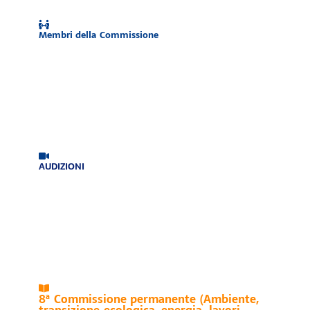
Membri della Commissione
AUDIZIONI
8ª Commissione permanente (Ambiente,
transizione ecologica, energia, lavori