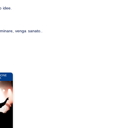
o idee.
e minare, venga sanato..
IONE
A