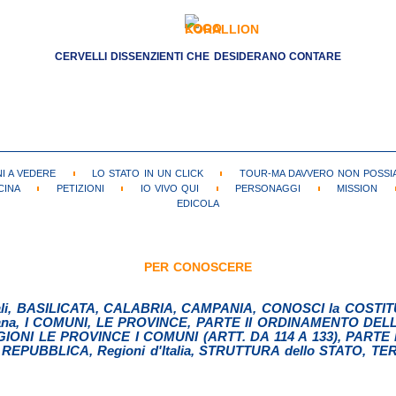
CERVELLI DISSENZIENTI CHE DESIDERANO CONTARE
NI A VEDERE
LO STATO IN UN CLICK
TOUR-MA DAVVERO NON POSSIA
CINA
PETIZIONI
IO VIVO QUI
PERSONAGGI
MISSION
EDICOLA
PER CONOSCERE
li
,
BASILICATA
,
CALABRIA
,
CAMPANIA
,
CONOSCI la COSTIT
ana
,
I COMUNI
,
LE PROVINCE
,
PARTE II ORDINAMENTO DELL
IONI LE PROVINCE I COMUNI (ARTT. DA 114 A 133)
,
PARTE 
 REPUBBLICA
,
Regioni d'Italia
,
STRUTTURA dello STATO
,
TER