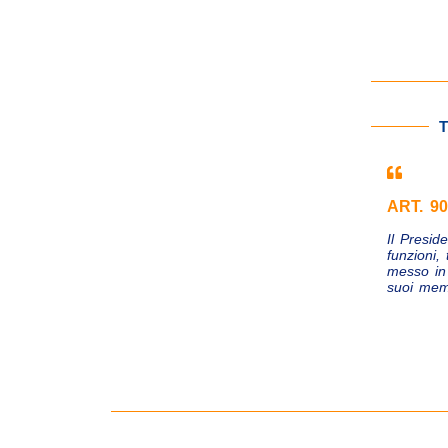
T
ART. 9
Il Presid
funzioni,
messo in
suoi mem