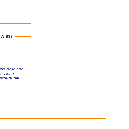
 A 91)
zio delle sue
i casi è
soluta dei