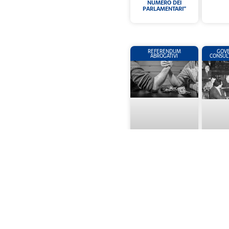
NUMERO DEI
PARLAMENTARI”
REFERENDUM
GOVE
ABROGATIVI
CONSUL
(06) REFERENDUM
(07) I
ABROGATIVI (3 GIUGNO
GASPERI
1990)
13.07.1
COST
TRAN
CONSUL
(21