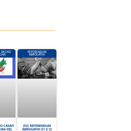
L REGNO
REFERENDUM
EGNA
ABROGATIVI
NO CASATI
(02) REFERENDUM
TURA DEL
ABROGATIVI (11 E 12