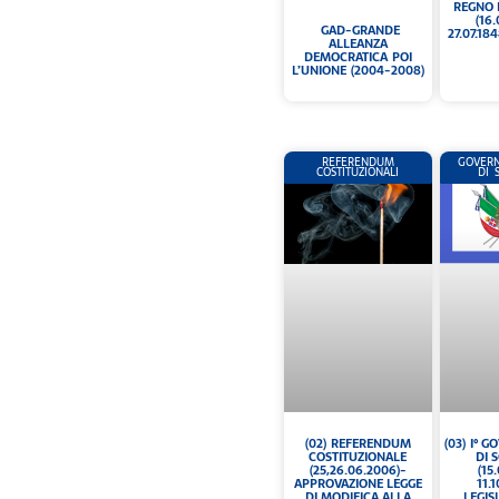
REGNO 
(16
GAD-GRANDE
27.07.184
ALLEANZA
DEMOCRATICA POI
L’UNIONE (2004-2008)
REFERENDUM
GOVERN
COSTITUZIONALI
DI 
(02) REFERENDUM
(03) I° 
COSTITUZIONALE
DI 
(25,26.06.2006)-
(15
APPROVAZIONE LEGGE
11.1
DI MODIFICA ALLA
LEGIS