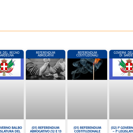
I DEL REGNO
REFERENDUM
REFERENDUM
GOVERNI DE
SARDEGNA
ABROGATIVI
COSTITUZIONALI
DI SARD
(01) REFERENDUM
GOVERNO BALBO
(02) I° GOVER
(01) REFERENDUM
COSTITUZIONALE
GISLATURA DEL
– I° LEGISLA
ABROGATIVO (12 E 13