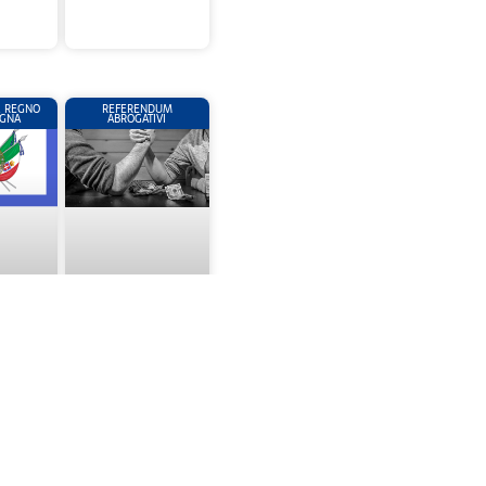
L REGNO
REFERENDUM
EGNA
ABROGATIVI
OVERNO
(08) REFERENDUM
.05.1849-
ABROGATIVI (18 E 19
II° E IV°
APRILE 1993)
RA DEL
ARDEGNA
RNI)