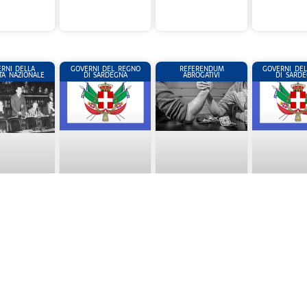
RNI DELLA
GOVERNI DEL REGNO
REFERENDUM
GOVERNI DE
TA NAZIONALE
DI SARDEGNA
ABROGATIVI
DI SARD
(07) I° GOVERNO DE
(08) I° G
(07) REFERENDUM
° GOVERNO DE
LAUNAY (27.03.1849-
D’AZEGLIO (07
ABROGATIVO (9 GIUGNO
 (10.12.1945 –
07.05.1849)-II°
21.05.1852)-I
1991)
946) PERIODO
LEGISLATURA DEL
LEGISLATU
ITUZIONALE
REGNO DI SARDEGNA
REGNO DI S
SITORIO –
(41 GIORNI)
(1110 GIO
TA NAZIONALE
4 GIORNI)