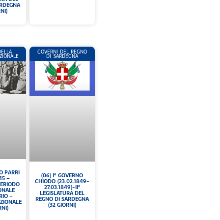
ARDEGNA
NI)
DELLA
GOVERNI DEL REGNO
ZIONALE
DI SARDEGNA
O PARRI
(06) I° GOVERNO
45 –
CHIODO (23.02.1849-
 PERIODO
27.03.1849)-II°
ONALE
LEGISLATURA DEL
RIO –
REGNO DI SARDEGNA
ZIONALE
(32 GIORNI)
RNI)