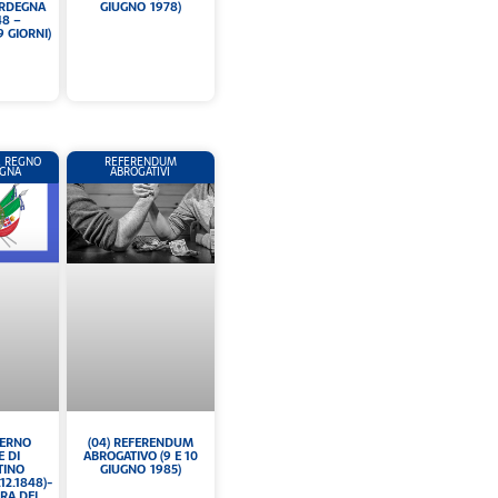
ARDEGNA
GIUGNO 1978)
48 –
9 GIORNI)
L REGNO
REFERENDUM
EGNA
ABROGATIVI
OVERNO
(04) REFERENDUM
 DI
ABROGATIVO (9 E 10
TINO
GIUGNO 1985)
.12.1848)-
URA DEL