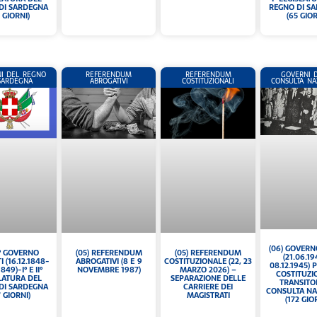
DI SARDEGNA
REGNO DI S
7 GIORNI)
(65 GIOR
I DEL REGNO
REFERENDUM
REFERENDUM
GOVERNI 
SARDEGNA
ABROGATIVI
COSTITUZIONALI
CONSULTA NA
(06) GOVERN
(05) REFERENDUM
I° GOVERNO
(05) REFERENDUM
(21.06.19
COSTITUZIONALE (22, 23
I (16.12.1848-
ABROGATIVI (8 E 9
08.12.1945)
MARZO 2026) –
849)-I° E II°
NOVEMBRE 1987)
COSTITUZI
SEPARAZIONE DELLE
LATURA DEL
TRANSITO
CARRIERE DEI
DI SARDEGNA
CONSULTA NA
MAGISTRATI
7 GIORNI)
(172 GIO