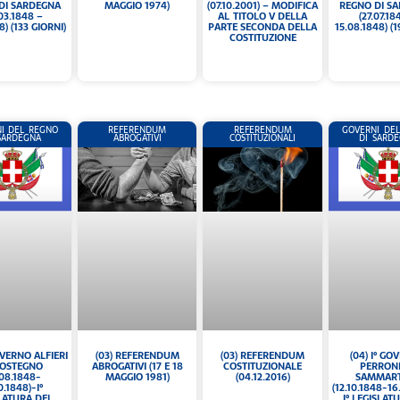
(07.10.2001) – MODIFICA
DI SARDEGNA
REGNO DI S
MAGGIO 1974)
AL TITOLO V DELLA
.03.1848 –
(27.07.18
PARTE SECONDA DELLA
8) (133 GIORNI)
15.08.1848) (1
COSTITUZIONE
I DEL REGNO
REFERENDUM
REFERENDUM
GOVERNI DE
SARDEGNA
ABROGATIVI
COSTITUZIONALI
DI SARD
(03) REFERENDUM
GOVERNO ALFIERI
(04) I° G
(03) REFERENDUM
COSTITUZIONALE
SOSTEGNO
PERRONE
ABROGATIVI (17 E 18
(04.12.2016)
.08.1848-
SAMMAR
MAGGIO 1981)
0.1848)-I°
(12.10.1848-16
LATURA DEL
I° LEGISLAT