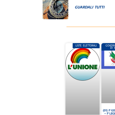
GUARDALI TUTTI
LISTE ELETTORALI
GOVERN
DI 
(01) I° 
– I° LE