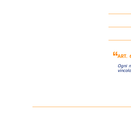
ART. 
Ogni m
vincol