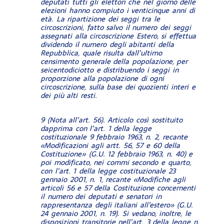
deputati tutti gli elettori che nel giorno delle
elezioni hanno compiuto i venticinque anni di
età. La ripartizione dei seggi tra le
circoscrizioni, fatto salvo il numero dei seggi
assegnati alla circoscrizione Estero, si effettua
dividendo il numero degli abitanti della
Repubblica, quale risulta dall’ultimo
censimento generale della popolazione, per
seicentodiciotto e distribuendo i seggi in
proporzione alla popolazione di ogni
circoscrizione, sulla base dei quozienti interi e
dei più alti resti.
9 (Nota all’art. 56). Articolo così sostituito
dapprima con l’art. 1 della legge
costituzionale 9 febbraio 1963, n. 2, recante
«Modificazioni agli artt. 56, 57 e 60 della
Costituzione» (G.U. 12 febbraio 1963, n. 40) e
poi modificato, nei commi secondo e quarto,
con l’art. 1 della legge costituzionale 23
gennaio 2001, n. 1, recante «Modifiche agli
articoli 56 e 57 della Costituzione concernenti
il numero dei deputati e senatori in
rappresentanza degli italiani all’estero» (G.U.
24 gennaio 2001, n. 19). Si vedano, inoltre, le
disposizioni transitorie nell’art. 3 della legge n.