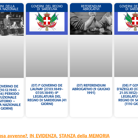
RNI DELLA
GOVERNI DEL REGNO
REFERENDUM
GOVERNI DE
A NAZIONALE
DI SARDEGNA
ABROGATIVI
DI SARD
(07) I° GOVERNO DE
(08) I° G
(07) REFERENDUM
 GOVERNO DE
LAUNAY (27.03.1849-
D’AZEGLIO (0
ABROGATIVO (9 GIUGNO
(10.12.1945 –
07.05.1849)-II°
21.05.1852)-
1991)
946) PERIODO
LEGISLATURA DEL
LEGISLAT
TUZIONALE
REGNO DI SARDEGNA (41
REGNO DI 
ITORIO –
GIORNI)
(1110 GI
A NAZIONALE
 GIORNI)
osa avvenne?
,
IN EVIDENZA
,
STANZA della MEMORIA