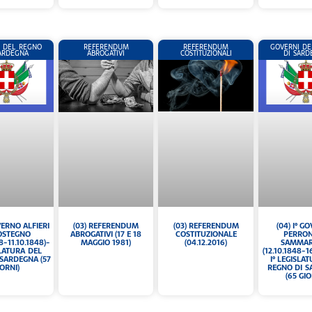
 DEL REGNO
REFERENDUM
REFERENDUM
GOVERNI DE
SARDEGNA
ABROGATIVI
COSTITUZIONALI
DI SARD
(03) REFERENDUM
OVERNO ALFIERI
(04) I° G
(03) REFERENDUM
COSTITUZIONALE
OSTEGNO
PERRON
ABROGATIVI (17 E 18
(04.12.2016)
8-11.10.1848)-
SAMMAR
MAGGIO 1981)
SLATURA DEL
(12.10.1848-1
SARDEGNA (57
I° LEGISLA
IORNI)
REGNO DI 
(65 GIO