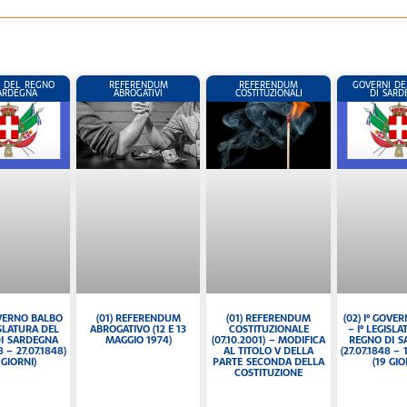
 DEL REGNO
REFERENDUM
REFERENDUM
GOVERNI DE
SARDEGNA
ABROGATIVI
COSTITUZIONALI
DI SARD
(01) REFERENDUM
GOVERNO BALBO
(02) I° GOVE
(01) REFERENDUM
COSTITUZIONALE
ISLATURA DEL
– I° LEGISL
ABROGATIVO (12 E 13
(07.10.2001) – MODIFICA
I SARDEGNA
REGNO DI 
MAGGIO 1974)
AL TITOLO V DELLA
8 – 27.07.1848)
(27.07.1848 – 
PARTE SECONDA DELLA
 GIORNI)
(19 GIO
COSTITUZIONE