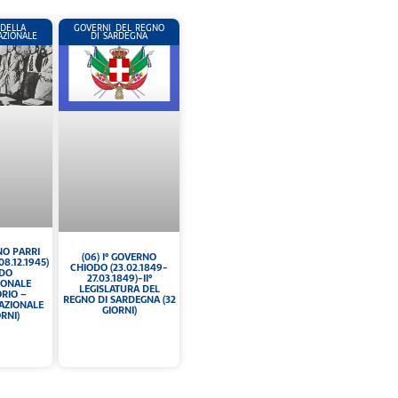
DELLA
GOVERNI DEL REGNO
AZIONALE
DI SARDEGNA
NO PARRI
(06) I° GOVERNO
08.12.1945)
CHIODO (23.02.1849-
ODO
27.03.1849)-II°
IONALE
LEGISLATURA DEL
ORIO –
REGNO DI SARDEGNA (32
AZIONALE
GIORNI)
ORNI)