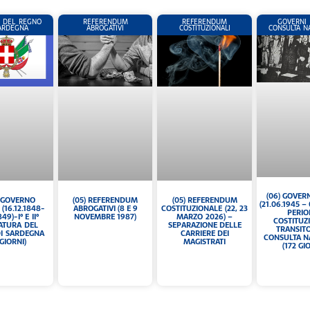
 DEL REGNO
REFERENDUM
REFERENDUM
GOVERNI 
SARDEGNA
ABROGATIVI
COSTITUZIONALI
CONSULTA N
(06) GOVER
(05) REFERENDUM
I° GOVERNO
(05) REFERENDUM
(21.06.1945 – 
COSTITUZIONALE (22, 23
 (16.12.1848-
ABROGATIVI (8 E 9
PERI
MARZO 2026) –
49)-I° E II°
NOVEMBRE 1987)
COSTITUZ
SEPARAZIONE DELLE
ATURA DEL
TRANSIT
CARRIERE DEI
I SARDEGNA
CONSULTA N
MAGISTRATI
 GIORNI)
(172 GI