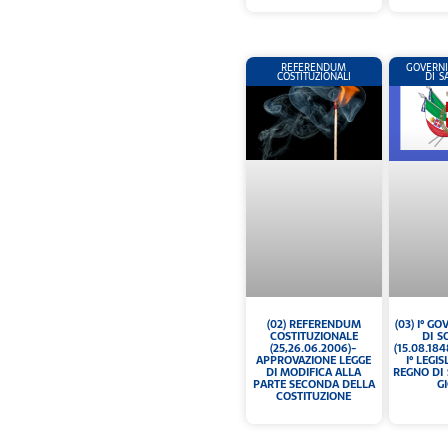
REFERENDUM
GOVERNI
COSTITUZIONALI
DI 
(02) REFERENDUM
(03) I° G
COSTITUZIONALE
DI S
(25,26.06.2006)-
(15.08.184
APPROVAZIONE LEGGE
I° LEGI
DI MODIFICA ALLA
REGNO DI 
PARTE SECONDA DELLA
G
COSTITUZIONE