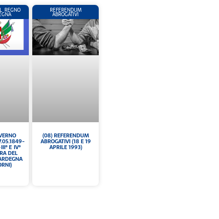
L REGNO
REFERENDUM
EGNA
ABROGATIVI
OVERNO
(08) REFERENDUM
7.05.1849-
ABROGATIVI (18 E 19
III° E IV°
APRILE 1993)
URA DEL
SARDEGNA
ORNI)