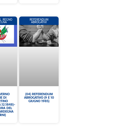
L REGNO
REFERENDUM
EGNA
ABROGATIVI
OVERNO
(04) REFERENDUM
E DI
ABROGATIVO (9 E 10
TINO
GIUGNO 1985)
6.12.1848)-
TURA DEL
SARDEGNA
RNI)