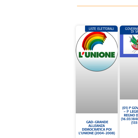
LISTE ELETTORALI
GOVERNI
DI 
(01) I° 
– I° LEG
REGNO D
(16.03.184
GAD-GRANDE
(133
ALLEANZA
DEMOCRATICA POI
L’UNIONE (2004-2008)