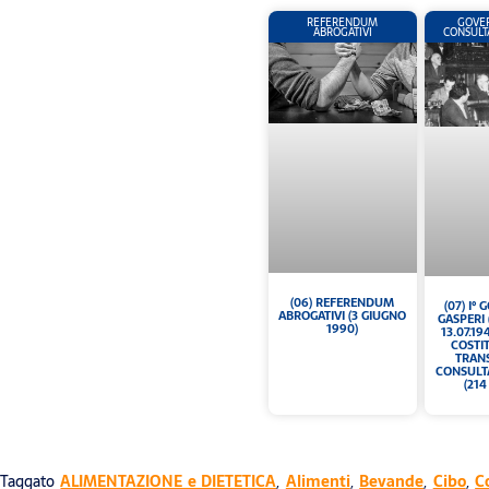
REFERENDUM
GOVE
ABROGATIVI
CONSULT
(06) REFERENDUM
(07) I°
ABROGATIVI (3 GIUGNO
GASPERI 
1990)
13.07.1
COSTI
TRANS
CONSULT
(214
Taggato
ALIMENTAZIONE e DIETETICA
,
Alimenti
,
Bevande
,
Cibo
,
C