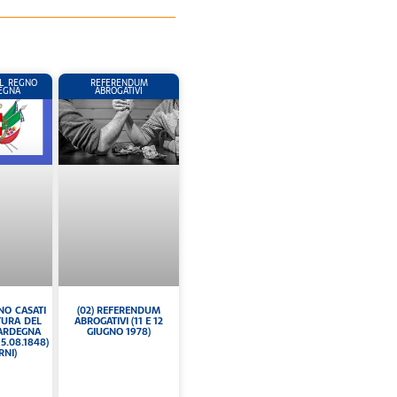
L REGNO
REFERENDUM
EGNA
ABROGATIVI
RNO CASATI
(02) REFERENDUM
ATURA DEL
ABROGATIVI (11 E 12
SARDEGNA
GIUGNO 1978)
15.08.1848)
RNI)