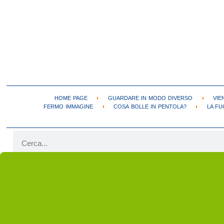
HOME PAGE
GUARDARE IN MODO DIVERSO
VIE
FERMO IMMAGINE
COSA BOLLE IN PENTOLA?
LA FU