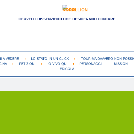
CERVELLI DISSENZIENTI CHE DESIDERANO CONTARE
NI A VEDERE
LO STATO IN UN CLICK
TOUR-MA DAVVERO NON POSSIA
CINA
PETIZIONI
IO VIVO QUI
PERSONAGGI
MISSION
EDICOLA