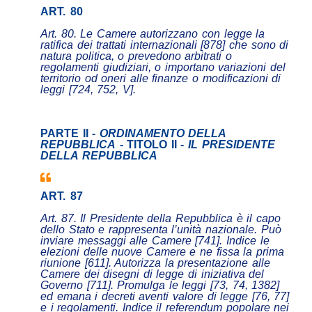
ART. 80
Art. 80. Le Camere autorizzano con legge la
ratifica dei trattati internazionali [878] che sono di
natura politica, o prevedono arbitrati o
regolamenti giudiziari, o importano variazioni del
territorio od oneri alle finanze o modificazioni di
leggi [724, 752, V].
PARTE II -
ORDINAMENTO DELLA
REPUBBLICA
- TITOLO II -
IL PRESIDENTE
DELLA REPUBBLICA
ART. 87
Art. 87. Il Presidente della Repubblica è il capo
dello Stato e rappresenta l’unità nazionale. Può
inviare messaggi alle Camere [741]. Indice le
elezioni delle nuove Camere e ne fissa la prima
riunione [611]. Autorizza la presentazione alle
Camere dei disegni di legge di iniziativa del
Governo [711]. Promulga le leggi [73, 74, 1382]
ed emana i decreti aventi valore di legge [76, 77]
e i regolamenti. Indice il referendum popolare nei