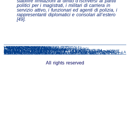
stabilire limitazioni al diritto d’iscriversi ai partiti
politici per i magistrati, i militari di carriera in
servizio attivo, i funzionari ed agenti di polizia, i
rappresentanti diplomatici e consolari all’estero
[49].
CONOSCI LA COSTITUZIONE ITALIANA?
LA STRUTTURA DELLO STATO
COSTITUZIONE ITALIANA (TESTO INTEGRALE)
COSTITUZIONE E SETTORI
PRINCIPI FONDAMENTALI
I RAPPORTI CIVILI
I RAPPORTI ETICO-SOCIALI
I RAPPORTI ECONOMICI
I RAPPORTI POLITICI
IL PARLAMENTO – LE CAMERE
IL PARLAMENTO – LA FORMAZIONE DELLE LEGGI
IL PRESIDENTE DELLA REPUBBLICA
IL GOVERNO – IL CONSIGLIO DEI MINISTRI
IL GOVERNO – LA PUBBLICA AMMINISTRAZIONE
IL GOVERNO – GLI ORGANI AUSILIARI
ORDINAMENTO DELLA REPUBBLICA – LA MAGISTRATURA – ORDINAMENTO GIURISDIZIONALE
ORDINAMENTO DELLA REPUBBLICA – LA MAGISTRATURA – NORME SULLA GIURISDIZIONE
ORDINAMENTO DELLA REPUBBLICA – LE REGIONI, LE PROVINCE, I COMUNI
ORDINAMENTO DELLA REPUBBLICA – GARANZIE COSTITUZIONALI – LA CORTE COSTITUZIONALE
ORDINAMENTO DELLA REPUBBLICA – GARANZIE COSTITUZIONALI – REVISIONE DELLA COSTITUZIONE – LEGGI COSTITUZIONALI
DISPOSIZIONI TRANSITORIE E FINALI
STEP N. 01 – LA STRUTTURA DELLO STATO. SAPERE COSA SI VUOLE
TOUR STEP N. 03 – L’ITALIA CHE ABBIAMO EREDITATO
All rights reserved