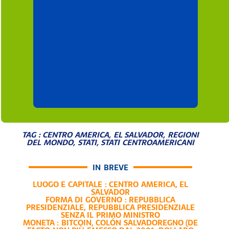
TAG :
CENTRO AMERICA
,
EL SALVADOR
,
REGIONI
DEL MONDO
,
STATI
,
STATI CENTROAMERICANI
IN BREVE
LUOGO E CAPITALE :
CENTRO AMERICA
,
EL
SALVADOR
FORMA DI GOVERNO :
REPUBBLICA
PRESIDENZIALE
,
REPUBBLICA PRESIDENZIALE
SENZA IL PRIMO MINISTRO
MONETA :
BITCOIN
,
COLÓN SALVADOREGNO (DE