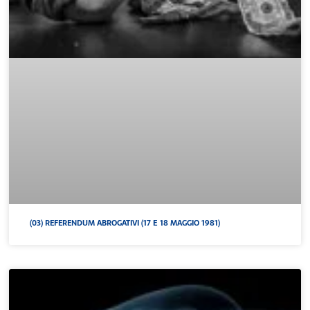
(03) REFERENDUM ABROGATIVI (17 E 18 MAGGIO 1981)