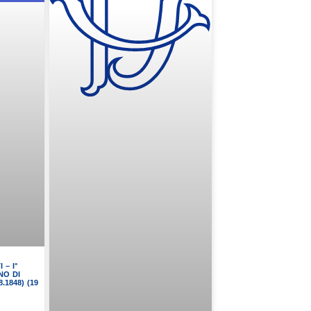
 – I°
NO DI
.1848) (19