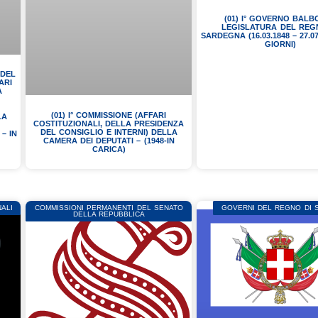
(01) I° GOVERNO BALBO
LEGISLATURA DEL REG
SARDEGNA (16.03.1848 – 27.07
GIORNI)
 DEL
ARI
A
(01) I° COMMISSIONE (AFFARI
LA
COSTITUZIONALI, DELLA PRESIDENZA
DEL CONSIGLIO E INTERNI) DELLA
 – IN
CAMERA DEI DEPUTATI – (1948-IN
CARICA)
ALI
COMMISSIONI PERMANENTI DEL SENATO
GOVERNI DEL REGNO DI
DELLA REPUBBLICA