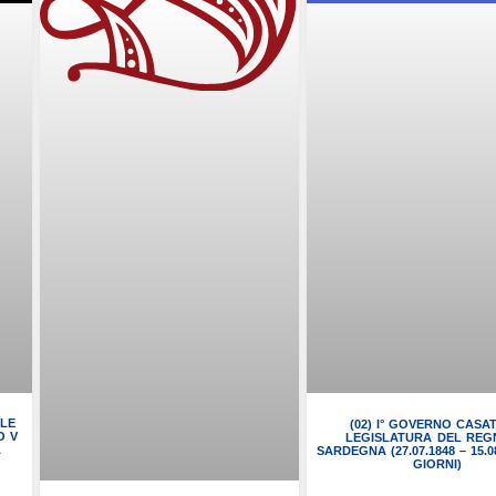
ALE
(02) I° GOVERNO CASATI
O V
LEGISLATURA DEL REG
A
SARDEGNA (27.07.1848 – 15.08
GIORNI)