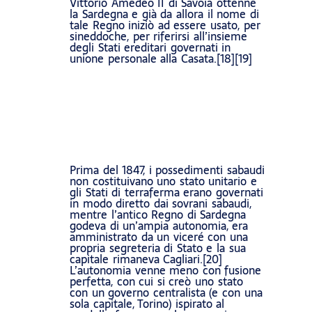
Vittorio Amedeo II di Savoia ottenne
la Sardegna e già da allora il nome di
tale Regno iniziò ad essere usato, per
sineddoche, per riferirsi all’insieme
degli Stati ereditari governati in
unione personale alla Casata.[18][19]
Prima del 1847, i possedimenti sabaudi
non costituivano uno stato unitario e
gli Stati di terraferma erano governati
in modo diretto dai sovrani sabaudi,
mentre l’antico Regno di Sardegna
godeva di un’ampia autonomia, era
amministrato da un viceré con una
propria segreteria di Stato e la sua
capitale rimaneva Cagliari.[20]
L’autonomia venne meno con fusione
perfetta, con cui si creò uno stato
con un governo centralista (e con una
sola capitale, Torino) ispirato al