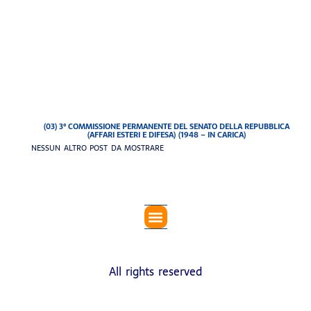
(03) 3° COMMISSIONE PERMANENTE DEL SENATO DELLA REPUBBLICA
(AFFARI ESTERI E DIFESA) (1948 – IN CARICA)
NESSUN ALTRO POST DA MOSTRARE
GUARDARE IN MODO DIVERSO
VIENI A VEDERE
INIZIATIVE IN CORSO
RASSEGNE FOTOGRAFICHE
BUONE NOTIZIE
TOUR-MA DAVVERO NON POSSIAMO SCEGLIERE CHI CI GOVERNA? PROLOGO
All rights reserved