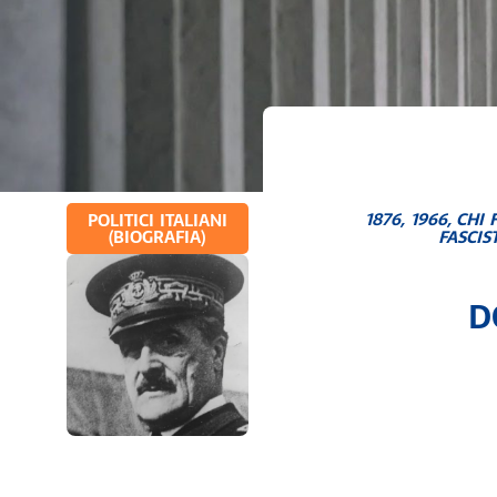
1876
,
1966
,
CHI 
POLITICI ITALIANI
(BIOGRAFIA)
FASCIS
D