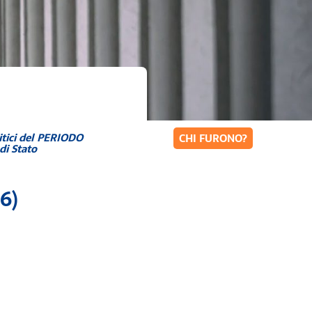
itici del PERIODO
CHI FURONO?
di Stato
6)