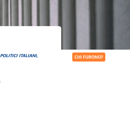
,
POLITICI ITALIANI
,
CHI FURONO?
)