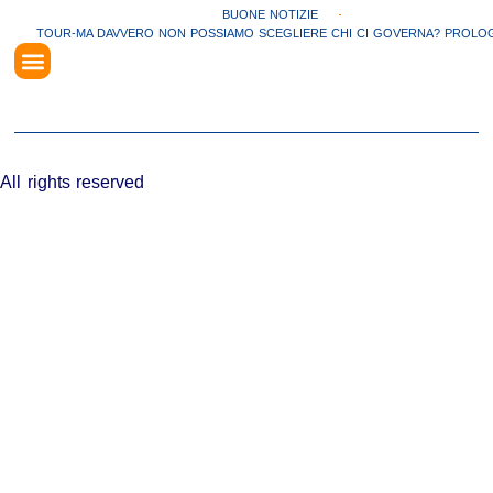
BUONE NOTIZIE
TOUR-MA DAVVERO NON POSSIAMO SCEGLIERE CHI CI GOVERNA? PROLO
TOUR-MA DAVVERO NON POSSIAMO SCEGLIERE CHI CI GOVERNA? PROLOGO
All rights reserved