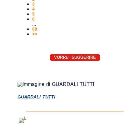
3
4
5
6
...
60
>>
VORREI SUGGERIRE
GUARDALI TUTTI