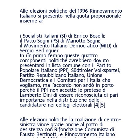
Alle elezioni politiche del 1996 Rinnovamento
Italiano si presentò nella quota proporzionale
insieme a:
i Socialisti Italiani (SI) di Enrico Boselli;
il Patto Segni (PS) di Mariotto Segni;
il Movimento Italiano Democratico (MID) di
Sergio Berlinguer.
In un primo tempo queste quattro
componenti politiche avrebbero dovuto
presentarsi in lista comune con il Partito
Popolare Italiano (PPI), Südtiroler Volkspartei,
Partito Repubblicano Italiano, Unione
Democratica e i Comitati per l’Italia che
vogliamo, ma l’accordo non andò in porto
perché il PPI non accettò le pretese di
Lamberto Dini di essere riconosciuta di pari
importanza nella distribuzione delle
candidature nei collegi elettorali.[4][5]
Alle elezioni politiche la coalizione di centro-
sinistra vince grazie anche al patto di
desistenza con Rifondazione Comunista di
Fausto Bertinotti, e Rinnovamento Italiano