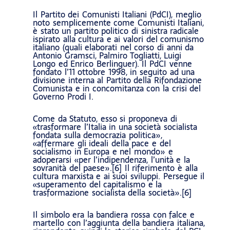
Il Partito dei Comunisti Italiani (PdCI), meglio
noto semplicemente come Comunisti Italiani,
è stato un partito politico di sinistra radicale
ispirato alla cultura e ai valori del comunismo
italiano (quali elaborati nel corso di anni da
Antonio Gramsci, Palmiro Togliatti, Luigi
Longo ed Enrico Berlinguer). Il PdCI venne
fondato l’11 ottobre 1998, in seguito ad una
divisione interna al Partito della Rifondazione
Comunista e in concomitanza con la crisi del
Governo Prodi I.
Come da Statuto, esso si proponeva di
«trasformare l’Italia in una società socialista
fondata sulla democrazia politica»,
«affermare gli ideali della pace e del
socialismo in Europa e nel mondo» e
adoperarsi «per l’indipendenza, l’unità e la
sovranità del paese».[6] Il riferimento è alla
cultura marxista e ai suoi sviluppi. Persegue il
«superamento del capitalismo e la
trasformazione socialista della società».[6]
Il simbolo era la bandiera rossa con falce e
martello con l’aggiunta della bandiera italiana,