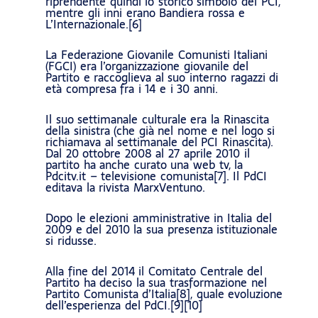
riprendente quindi lo storico simbolo del PCI,
mentre gli inni erano Bandiera rossa e
L’Internazionale.[6]
La Federazione Giovanile Comunisti Italiani
(FGCI) era l’organizzazione giovanile del
Partito e raccoglieva al suo interno ragazzi di
età compresa fra i 14 e i 30 anni.
Il suo settimanale culturale era la Rinascita
della sinistra (che già nel nome e nel logo si
richiamava al settimanale del PCI Rinascita).
Dal 20 ottobre 2008 al 27 aprile 2010 il
partito ha anche curato una web tv, la
Pdcitv.it – televisione comunista[7]. Il PdCI
editava la rivista MarxVentuno.
Dopo le elezioni amministrative in Italia del
2009 e del 2010 la sua presenza istituzionale
si ridusse.
Alla fine del 2014 il Comitato Centrale del
Partito ha deciso la sua trasformazione nel
Partito Comunista d’Italia[8], quale evoluzione
dell’esperienza del PdCI.[9][10]