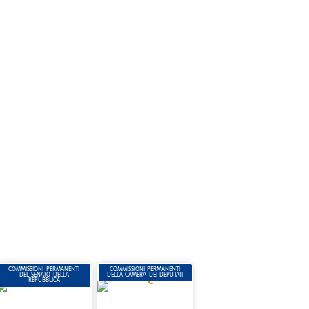
COMMISSIONI PERMANENTI
COMMISSIONI PERMANENTI
DEL SENATO DELLA
DELLA CAMERA DEI DEPUTATI
REPUBBLICA