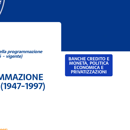
 della programmazione
 - vigente)
BANCHE CREDITO E
MONETA
,
POLITICA
ECONOMICA E
PRIVATIZZAZIONI
AMMAZIONE
1947-1997)