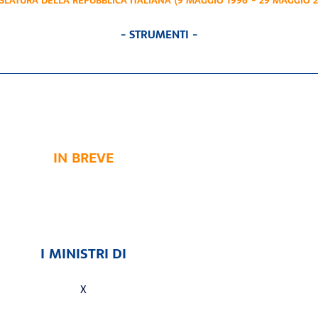
GISLATURA DELLA REPUBBLICA ITALIANA (9 MAGGIO 1996 - 29 MAGGIO 2
- STRUMENTI -
IN BREVE
I MINISTRI DI
X