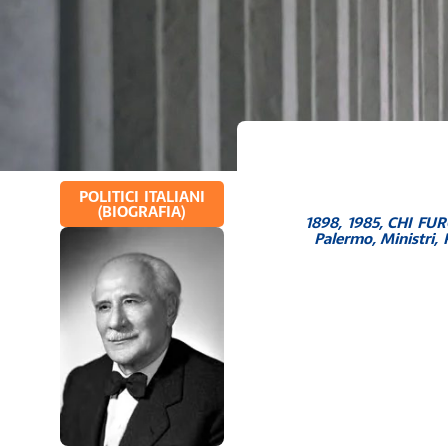
POLITICI ITALIANI
(BIOGRAFIA)
1898
,
1985
,
CHI FU
Palermo
,
Ministri
,