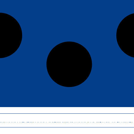
GI
POLITICI ITALIANI
POLITICI STRANIERI
NON POLITICI
PER MATERIE DI ATTIVITÀ
P