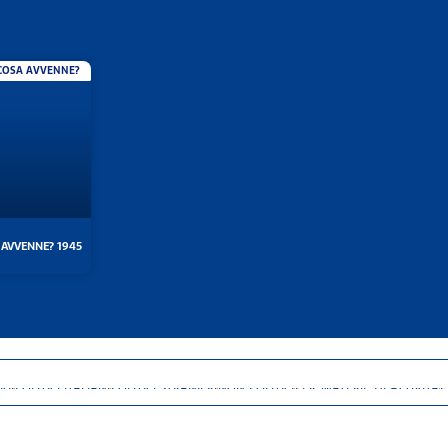
COSA AVVENNE?
 AVVENNE? 1945
GI
POLITICI ITALIANI
POLITICI STRANIERI
NON POLITICI
PER MATERIE DI ATTIVITÀ
P