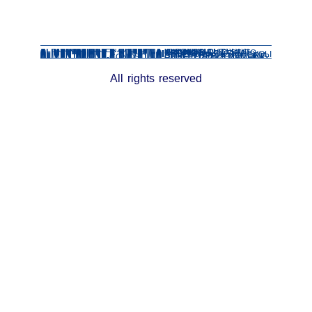
ALIMENTAZIONE E DIETICA
I BISOGNI ESSENZIALI
ALIMENTAZIONE E DIETETICA-CHI SONO?
ALIMENTAZIONE E DIETETICA-DIETRO ALLE LEGGI
ALIMENTAZIONE E DIETETICA-INIZIATIVE IN CORSO
ALIMENTAZIONE E DIETETICA-IO PENSO CHE
ALIMENTAZIONE E DIETETICA-ORGANI DELLO STATO
ALIMENTAZIONE E DIETETICA-PETIZIONI
ALIMENTAZIONE E DIETETICA-RIFLESSIONI AUTOREVOLI
ALIMENTAZIONE E DIETETICA-SITI
ALIMENTAZIONE E DIETETICA-STANZA DELLA MEMORIA
ALIMENTAZIONE E DIETETICA-UFFICI PUBBLICI ONLINE
ALIMENTAZIONE-CONOSCI LA COSTITUZIONE ITALIANA?
All rights reserved