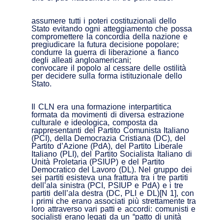
assumere tutti i poteri costituzionali dello
Stato evitando ogni atteggiamento che possa
compromettere la concordia della nazione e
pregiudicare la futura decisione popolare;
condurre la guerra di liberazione a fianco
degli alleati angloamericani;
convocare il popolo al cessare delle ostilità
per decidere sulla forma istituzionale dello
Stato.
Il CLN era una formazione interpartitica
formata da movimenti di diversa estrazione
culturale e ideologica, composta da
rappresentanti del Partito Comunista Italiano
(PCI), della Democrazia Cristiana (DC), del
Partito d’Azione (PdA), del Partito Liberale
Italiano (PLI), del Partito Socialista Italiano di
Unità Proletaria (PSIUP) e del Partito
Democratico del Lavoro (DL). Nel gruppo dei
sei partiti esisteva una frattura tra i tre partiti
dell’ala sinistra (PCI, PSIUP e PdA) e i tre
partiti dell’ala destra (DC, PLI e DL)[N 1], con
i primi che erano associati più strettamente tra
loro attraverso vari patti e accordi: comunisti e
socialisti erano legati da un “patto di unità