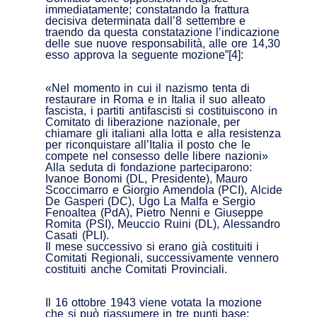
immediatamente; constatando la frattura
decisiva determinata dall’8 settembre e
traendo da questa constatazione l’indicazione
delle sue nuove responsabilità, alle ore 14,30
esso approva la seguente mozione”[4]:
«Nel momento in cui il nazismo tenta di
restaurare in Roma e in Italia il suo alleato
fascista, i partiti antifascisti si costituiscono in
Comitato di liberazione nazionale, per
chiamare gli italiani alla lotta e alla resistenza
per riconquistare all’Italia il posto che le
compete nel consesso delle libere nazioni»
Alla seduta di fondazione parteciparono:
Ivanoe Bonomi (DL, Presidente), Mauro
Scoccimarro e Giorgio Amendola (PCI), Alcide
De Gasperi (DC), Ugo La Malfa e Sergio
Fenoaltea (PdA), Pietro Nenni e Giuseppe
Romita (PSI), Meuccio Ruini (DL), Alessandro
Casati (PLI).
Il mese successivo si erano già costituiti i
Comitati Regionali, successivamente vennero
costituiti anche Comitati Provinciali.
Il 16 ottobre 1943 viene votata la mozione
che si può riassumere in tre punti base: