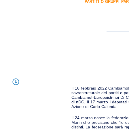
PARTITI O GRUPPI PA
Il 16 febbraio 2022 Cambiamo!,
sovrastrutturale dei partiti e p
Cambiamo!-Europeisti-noi Di C
di nDC. Il 17 marzo i deputat
Azione di Carlo Calenda.
Il 24 marzo nasce la federazion
Marin che precisano che “le du
distinti. La federazione sarà r