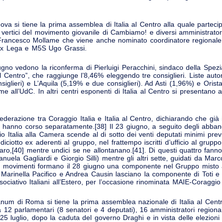
ova si tiene la prima assemblea di Italia al Centro alla quale parteci
vertici del movimento giovanile di Cambiamo! e diversi amministratori l
e Francesco Mollame che viene anche nominato coordinatore regionale in
’ex Lega e M5S Ugo Grassi.
ugno vedono la riconferma di Pierluigi Peracchini, sindaco della Spez
a al Centro”, che raggiunge l’8,46% eleggendo tre consiglieri. Liste au
glieri) e L’Aquila (5,19% e due consiglieri). Ad Asti (1,96%) e Orist
 all’UdC. In altri centri esponenti di Italia al Centro si presentano all
federazione tra Coraggio Italia e Italia al Centro, dichiarando che già 
 hanno corso separatamente.[38] Il 23 giugno, a seguito degli abban
o Italia alla Camera scende al di sotto dei venti deputati minimi pre
iciotto ex aderenti al gruppo, nel frattempo iscritti d’ufficio al grupp
aro,[40] mentre undici se ne allontanano.[41]. Di questi quattro fanno
uela Gagliardi e Giorgio Silli) mentre gli altri sette, guidati da Mar
due movimenti formano il 28 giugno una componente nel Gruppo misto 
a Marinella Pacifico e Andrea Causin lasciano la componente di Toti e l
ativo Italiani all’Estero, per l’occasione rinominata MAIE-Coraggio I
nianum di Roma si tiene la prima assemblea nazionale di Italia al Cent
 12 parlamentari (8 senatori e 4 deputati), 16 amministratori regional
 Il 25 luglio, dopo la caduta del governo Draghi e in vista delle elezion