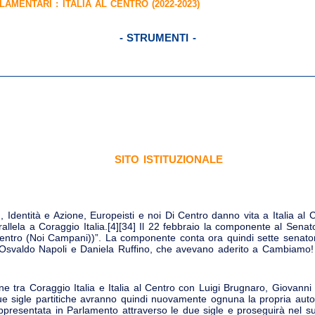
RLAMENTARI :
ITALIA AL CENTRO (2022-2023)
- STRUMENTI -
SITO ISTITUZIONALE
 Identità e Azione, Europeisti e noi Di Centro danno vita a Italia al 
arallela a Coraggio Italia.[4][34] Il 22 febbraio la componente al Senat
entro (Noi Campani))”. La componente conta ora quindi sette senatori
i Osvaldo Napoli e Daniela Ruffino, che avevano aderito a Cambiamo!
e tra Coraggio Italia e Italia al Centro con Luigi Brugnaro, Giovanni
e sigle partitiche avranno quindi nuovamente ognuna la propria auto
appresentata in Parlamento attraverso le due sigle e proseguirà nel s