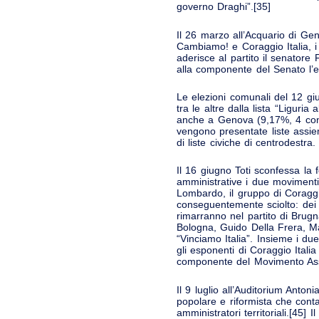
governo Draghi”.[35]
Il 26 marzo all’Acquario di Gen
Cambiamo! e Coraggio Italia, i 
aderisce al partito il senator
alla componente del Senato l
Le elezioni comunali del 12 gi
tra le altre dalla lista “Liguri
anche a Genova (9,17%, 4 consi
vengono presentate liste assieme
di liste civiche di centrodestra.
Il 16 giugno Toti sconfessa la 
amministrative i due movimenti
Lombardo, il gruppo di Coraggi
conseguentemente sciolto: dei d
rimarranno nel partito di Brugn
Bologna, Guido Della Frera, Man
“Vinciamo Italia”. Insieme i 
gli esponenti di Coraggio Itali
componente del Movimento Associ
Il 9 luglio all’Auditorium Anto
popolare e riformista che conta
amministratori territoriali.[45]