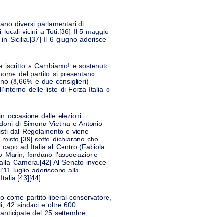
pano diversi parlamentari di
ocali vicini a Toti.[36] Il 5 maggio
 Sicilia.[37] Il 6 giugno aderisce
ia iscritto a Cambiamo! e sostenuto
tonome del partito si presentano
ano (8,66% e due consiglieri)
’interno delle liste di Forza Italia o
in occasione delle elezioni
doni di Simona Vietina e Antonio
visti dal Regolamento e viene
o misto,[39] sette dichiarano che
 capo ad Italia al Centro (Fabiola
co Marin, fondano l’associazione
alla Camera.[42] Al Senato invece
’11 luglio aderiscono alla
talia.[43][44]
ro come partito liberal-conservatore,
i, 42 sindaci e oltre 600
i anticipate del 25 settembre,