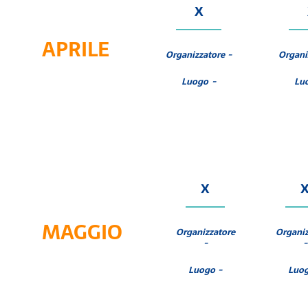
X
APRILE
Organizzatore -
Organi
Luogo -
Lu
X
MAGGIO
Organizzatore
Organiz
-
-
Luogo -
Luog