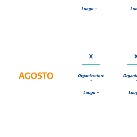
Luogo -
Luo
X
AGOSTO
Organizzatore
Organi
-
-
Luogo -
Luo