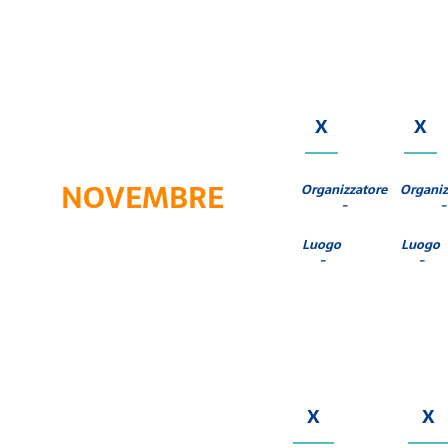
X
X
NOVEMBRE
Organizzatore
Organiz
-
-
Luogo
Luogo
-
-
X
X