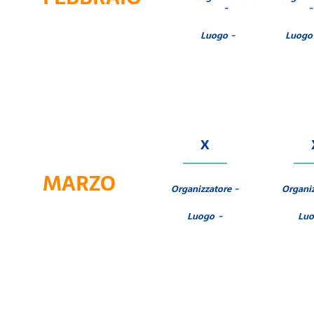
-
-
Luogo -
Luogo
X
MARZO
Organizzatore -
Organiz
Luogo -
Luo