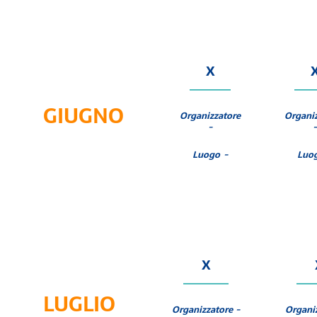
X
GIUGNO
Organizzatore
Organi
-
-
Luogo -
Luo
X
LUGLIO
Organizzatore -
Organiz