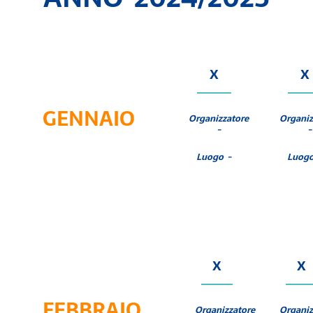
X
X
GENNAIO
Organizzatore
Organiz
-
-
Luogo -
Luogo
X
X
FEBBRAIO
Organizzatore
Organiz