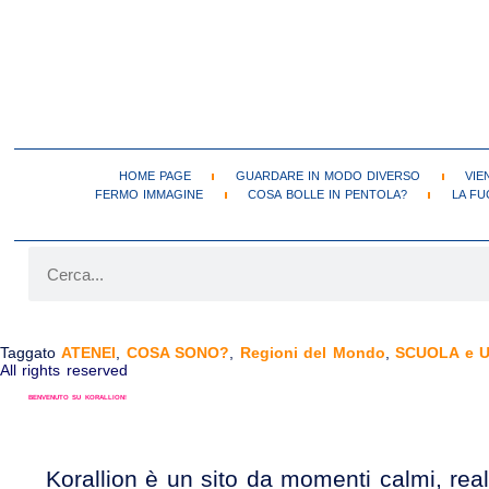
HOME PAGE
GUARDARE IN MODO DIVERSO
VIE
FERMO IMMAGINE
COSA BOLLE IN PENTOLA?
LA FU
UNIVERSITÀ DI VIENNA (1365-ATTIVA)
Taggato
ATENEI
,
COSA SONO?
,
Regioni del Mondo
,
SCUOLA e U
All rights reserved
BENVENUTO SU KORALLION!
Korallion è un sito da momenti calmi, real