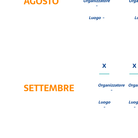
AGOSTO
Organizzatore
Orga
-
Luogo -
L
X
X
SETTEMBRE
Organizzatore
Orga
-
Luogo
Luog
-
-