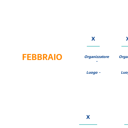
X
FEBBRAIO
Organizzatore
Orga
-
Luogo -
Luo
X