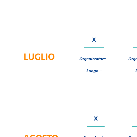
X
LUGLIO
Organizzatore -
Orga
Luogo -
X