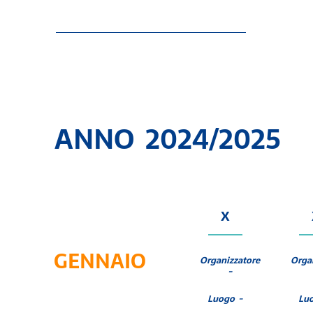
ANNO 2024/2025
X
GENNAIO
Organizzatore
Orga
-
Luogo -
Lu