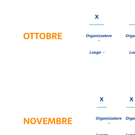
X
OTTOBRE
Organizzatore
Orga
-
Luogo -
Lu
X
X
NOVEMBRE
Organizzatore
Orga
-
Luogo
Luo