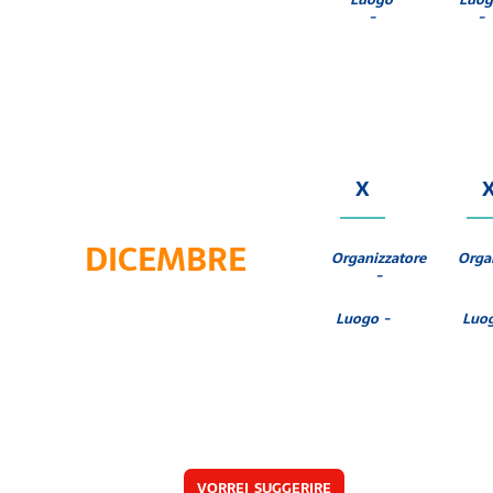
-
-
X
DICEMBRE
Organizzatore
Orga
-
Luogo -
Luo
VORREI SUGGERIRE