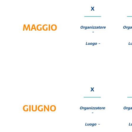
X
MAGGIO
Organizzatore
Orga
-
Luogo -
L
X
GIUGNO
Organizzatore
Orga
-
Luogo -
L