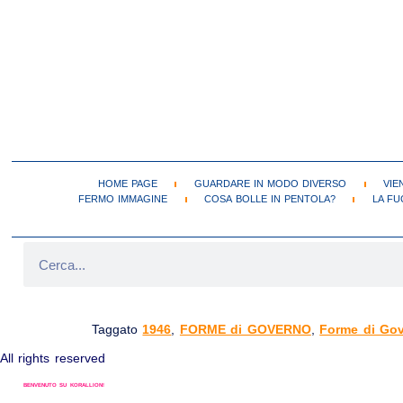
HOME PAGE
GUARDARE IN MODO DIVERSO
VIE
FERMO IMMAGINE
COSA BOLLE IN PENTOLA?
LA FU
REPUBBLICA ITALIANA (2 GIUGNO 1946 – VIGENTE)
Taggato
1946
,
FORME di GOVERNO
,
Forme di Gov
All rights reserved
BENVENUTO SU KORALLION!