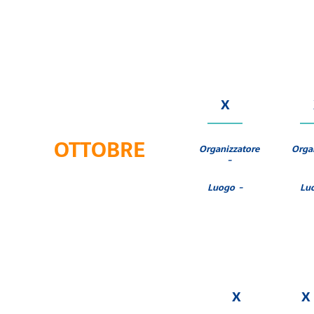
X
OTTOBRE
Organizzatore
Orga
-
Luogo -
Lu
X
X