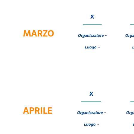
X
MARZO
Organizzatore -
Orga
Luogo -
X
APRILE
Organizzatore -
Orga
Luogo -