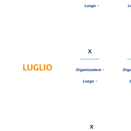
Luogo -
L
X
LUGLIO
Organizzatore -
Orga
Luogo -
X