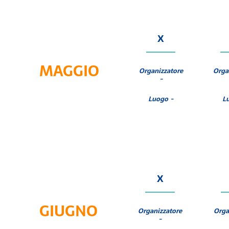
X
MAGGIO
Organizzatore
Orga
-
Luogo -
L
X
GIUGNO
Organizzatore
Orga
-