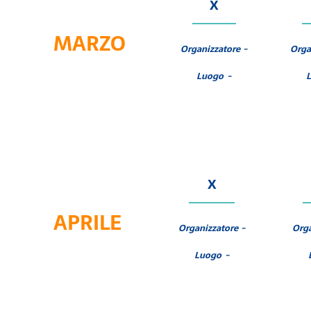
X
MARZO
Organizzatore -
Orga
Luogo -
X
APRILE
Organizzatore -
Orga
Luogo -