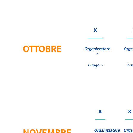
X
OTTOBRE
Organizzatore
Orga
-
Luogo -
Lu
X
X
NOVEMBRE
Organizzatore
Orga