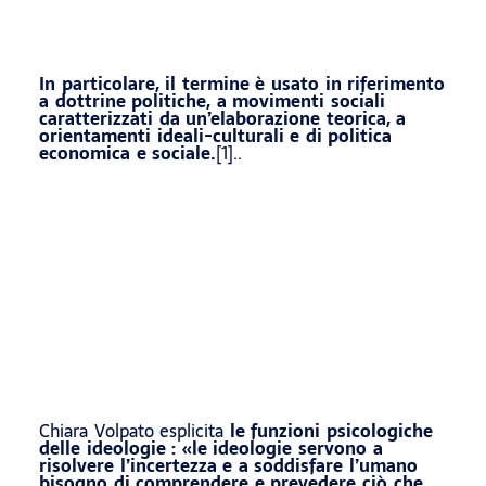
In particolare, il termine è usato in riferimento
a dottrine politiche, a movimenti sociali
caratterizzati da un’elaborazione teorica, a
orientamenti ideali-culturali e di politica
economica e sociale.
[1]..
Chiara Volpato esplicita
le funzioni psicologiche
delle ideologie : «le ideologie servono a
risolvere l’incertezza e a soddisfare l’umano
bisogno di comprendere e prevedere ciò che