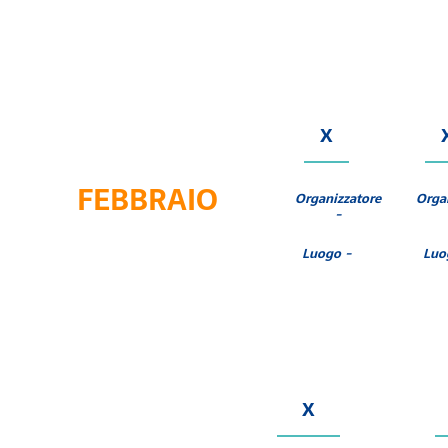
X
FEBBRAIO
Organizzatore
Orga
-
Luogo -
Luo
X