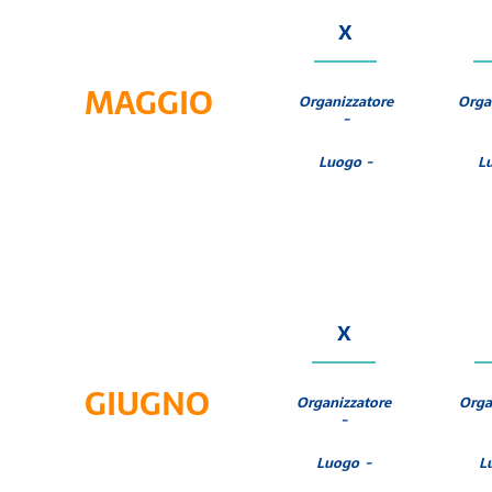
X
MAGGIO
Organizzatore
Orga
-
Luogo -
L
X
GIUGNO
Organizzatore
Orga
-
Luogo -
L