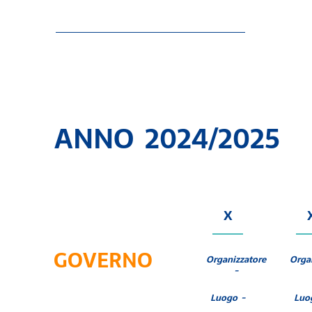
ANNO 2024/2025
X
GOVERNO
Organizzatore
Orga
-
Luogo -
Luo