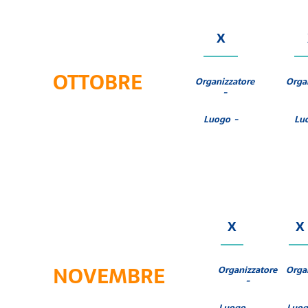
X
OTTOBRE
Organizzatore
Orga
-
Luogo -
Lu
X
X
NOVEMBRE
Organizzatore
Orga
-
Luogo
Luo