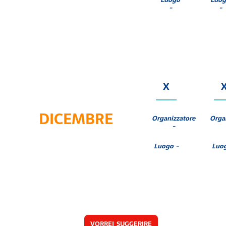
-
-
X
DICEMBRE
Organizzatore
Orga
-
Luogo -
Luo
VORREI SUGGERIRE