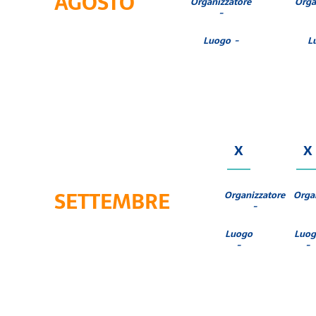
AGOSTO
Organizzatore
Orga
-
Luogo -
L
X
X
SETTEMBRE
Organizzatore
Orga
-
Luogo
Luog
-
-