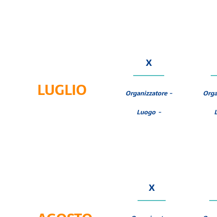
X
LUGLIO
Organizzatore -
Orga
Luogo -
X