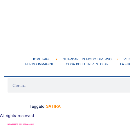
HOME PAGE
GUARDARE IN MODO DIVERSO
VIE
FERMO IMMAGINE
COSA BOLLE IN PENTOLA?
LA FU
DOVE SONO FINITI I COMICI SATIRICI?
Taggato
SATIRA
All rights reserved
BENVENUTO SU KORALLION!