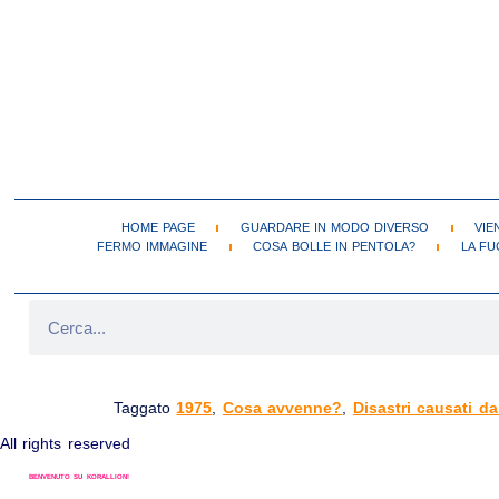
HOME PAGE
GUARDARE IN MODO DIVERSO
VIE
FERMO IMMAGINE
COSA BOLLE IN PENTOLA?
LA FU
DEVASTAZIONE DEL DELTA DEL NIGER (1975-ATTIVA)
Taggato
1975
,
Cosa avvenne?
,
Disastri causati d
All rights reserved
BENVENUTO SU KORALLION!