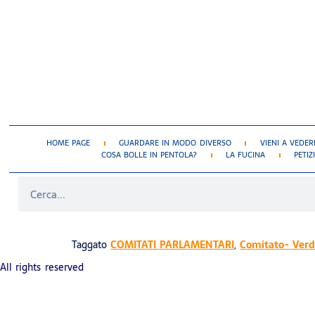
HOME PAGE
GUARDARE IN MODO DIVERSO
VIENI A VEDER
COSA BOLLE IN PENTOLA?
LA FUCINA
PETIZ
COMITATO PER IL VERDE PUBBLICO
Taggato
COMITATI PARLAMENTARI
,
Comitato- Verd
All rights reserved