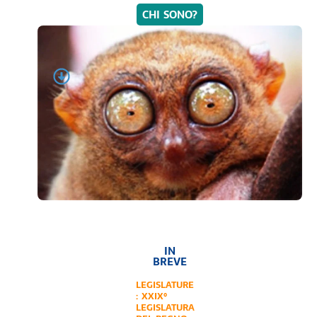
CHI SONO?
IN
BREVE
LEGISLATURE
:
XXIX°
LEGISLATURA