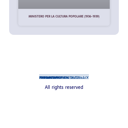
MINISTERO PER LA CULTURA POPOLARE (1936-1939)
GUARDARE IN MODO DIVERSO
PERSONAGGI
POLITICI ITALIANI
POLITICI STRANIERI
NON POLITICI
PER MATERIE DI ATTIVITÀ
PER PROVENIENZA REGIONALE
TEMATICHE
All rights reserved