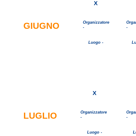
X
Organizzatore
Orga
GIUGNO
-
-
Luogo -
Lu
X
Organizzatore
Orga
LUGLIO
-
-
Luogo -
L