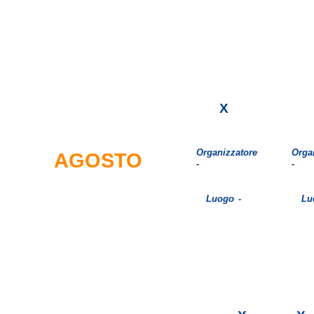
X
Organizzatore
Orga
AGOSTO
-
-
Luogo -
Lu