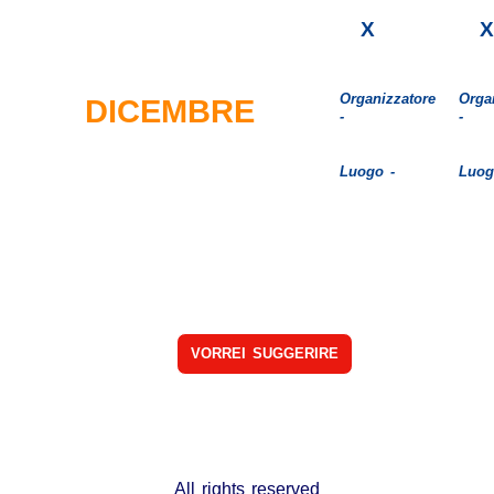
X
X
Organizzatore
Orga
DICEMBRE
-
-
Luogo -
Luog
VORREI SUGGERIRE
All rights reserved