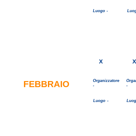
Luogo -
Luog
X
Organizzatore
Orga
FEBBRAIO
-
-
Luogo -
Luog