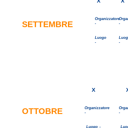
X
X
Organizzatore
Orga
SETTEMBRE
-
-
Luogo
Luog
-
-
X
Organizzatore
Orga
OTTOBRE
-
-
Luogo -
Luo