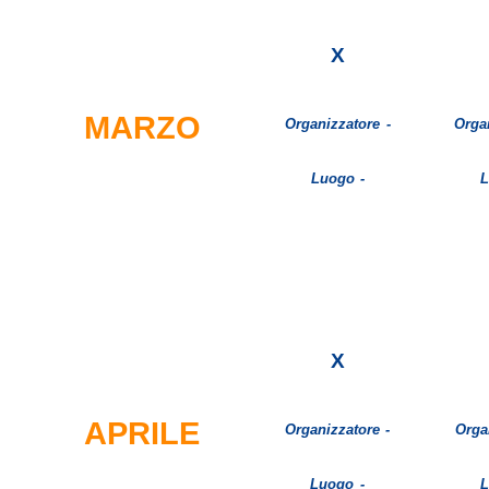
X
MARZO
Organizzatore -
Orga
Luogo -
L
X
APRILE
Organizzatore -
Orga
Luogo -
L