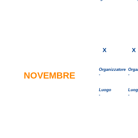
X
X
Organizzatore
Orga
NOVEMBRE
-
-
Luogo
Luog
-
-