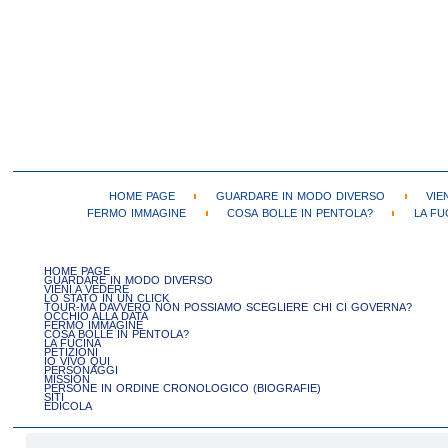
HOME PAGE
GUARDARE IN MODO DIVERSO
VIE
FERMO IMMAGINE
COSA BOLLE IN PENTOLA?
LA FU
HOME PAGE
GUARDARE IN MODO DIVERSO
VIENI A VEDERE
LO STATO IN UN CLICK
TOUR-MA DAVVERO NON POSSIAMO SCEGLIERE CHI CI GOVERNA?
OCCHIO ALLA DATA
FERMO IMMAGINE
COSA BOLLE IN PENTOLA?
LA FUCINA
PETIZIONI
IO VIVO QUI
PERSONAGGI
MISSION
PERSONE IN ORDINE CRONOLOGICO (BIOGRAFIE)
SITI
EDICOLA