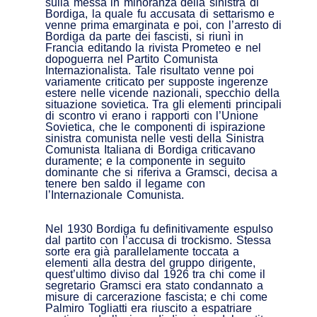
sulla messa in minoranza della sinistra di
Bordiga, la quale fu accusata di settarismo e
venne prima emarginata e poi, con l’arresto di
Bordiga da parte dei fascisti, si riunì in
Francia editando la rivista Prometeo e nel
dopoguerra nel Partito Comunista
Internazionalista. Tale risultato venne poi
variamente criticato per supposte ingerenze
estere nelle vicende nazionali, specchio della
situazione sovietica. Tra gli elementi principali
di scontro vi erano i rapporti con l’Unione
Sovietica, che le componenti di ispirazione
sinistra comunista nelle vesti della Sinistra
Comunista Italiana di Bordiga criticavano
duramente; e la componente in seguito
dominante che si riferiva a Gramsci, decisa a
tenere ben saldo il legame con
l’Internazionale Comunista.
Nel 1930 Bordiga fu definitivamente espulso
dal partito con l’accusa di trockismo. Stessa
sorte era già parallelamente toccata a
elementi alla destra del gruppo dirigente,
quest’ultimo diviso dal 1926 tra chi come il
segretario Gramsci era stato condannato a
misure di carcerazione fascista; e chi come
Palmiro Togliatti era riuscito a espatriare