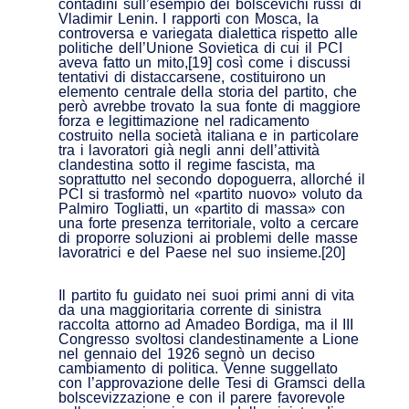
contadini sull’esempio dei bolscevichi russi di
Vladimir Lenin. I rapporti con Mosca, la
controversa e variegata dialettica rispetto alle
politiche dell’Unione Sovietica di cui il PCI
aveva fatto un mito,[19] così come i discussi
tentativi di distaccarsene, costituirono un
elemento centrale della storia del partito, che
però avrebbe trovato la sua fonte di maggiore
forza e legittimazione nel radicamento
costruito nella società italiana e in particolare
tra i lavoratori già negli anni dell’attività
clandestina sotto il regime fascista, ma
soprattutto nel secondo dopoguerra, allorché il
PCI si trasformò nel «partito nuovo» voluto da
Palmiro Togliatti, un «partito di massa» con
una forte presenza territoriale, volto a cercare
di proporre soluzioni ai problemi delle masse
lavoratrici e del Paese nel suo insieme.[20]
Il partito fu guidato nei suoi primi anni di vita
da una maggioritaria corrente di sinistra
raccolta attorno ad Amadeo Bordiga, ma il III
Congresso svoltosi clandestinamente a Lione
nel gennaio del 1926 segnò un deciso
cambiamento di politica. Venne suggellato
con l’approvazione delle Tesi di Gramsci della
bolscevizzazione e con il parere favorevole