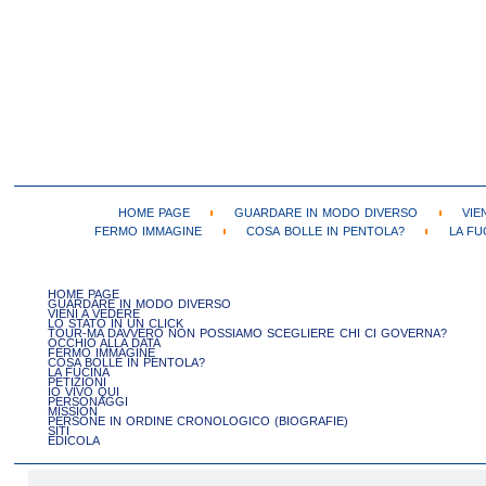
HOME PAGE
GUARDARE IN MODO DIVERSO
VIE
FERMO IMMAGINE
COSA BOLLE IN PENTOLA?
LA FU
HOME PAGE
GUARDARE IN MODO DIVERSO
VIENI A VEDERE
LO STATO IN UN CLICK
TOUR-MA DAVVERO NON POSSIAMO SCEGLIERE CHI CI GOVERNA?
OCCHIO ALLA DATA
FERMO IMMAGINE
COSA BOLLE IN PENTOLA?
LA FUCINA
PETIZIONI
IO VIVO QUI
PERSONAGGI
MISSION
PERSONE IN ORDINE CRONOLOGICO (BIOGRAFIE)
SITI
EDICOLA